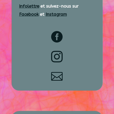
infolettre
et suivez-nous sur
Facebook
et
Instagram


